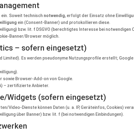
-Management
 ein. Soweit technisch
notwendig
, erfolgt der Einsatz ohne Einwilligu
willigung
ein (Consent-Banner) und protokollieren diese.
nwilligung) bzw. lit. f DSGVO (berechtigtes Interesse bei notwendigen 
Cookie-Banner/Browser möglich.
ics – sofern eingesetzt)
d Limited). Es werden pseudonyme Nutzungsprofile erstellt; Google
willigung).
r sowie Browser-Add-on von Google.
– zertifizierte Anbieter.
te/Widgets (sofern eingesetzt)
rten/Video-Dienste können Daten (u. a. IP, Geräteinfos, Cookies) ver
nwilligung über Banner) bzw. lit. f (bei notwendigen Einbindungen).
tzwerken