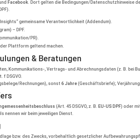
und
Facebook
. Dort gelten die Bedingungen/Datenschutzhinweise de
DPF).
Insights“ gemeinsame Verantwortlichkeit (Addendum).
gram) – DPF.
(Kommunikation/PR).
i der Plattform geltend machen.
hulungen & Beratungen
aten, Kommunikations-, Vertrags- und Abrechnungsdaten (z. B. bei 
lit. f DSGVO.
sbelege/Rechnungen), sonst
6 Jahre
(Geschäftsbriefe); Verjährung
fers
ngemessenheitsbeschluss
(Art. 45 DSGVO, z. B.
EU-US DPF
) oder mi
ls nennen wir beim jeweiligen Dienst.
g
lage bzw. des Zwecks, vorbehaltlich gesetzlicher Aufbewahrungspfli