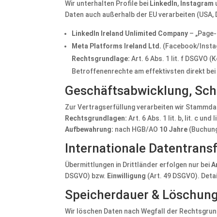
Wir unterhalten Profile bei
LinkedIn
,
Instagram
Daten auch außerhalb der EU verarbeiten (USA, 
LinkedIn Ireland Unlimited Company
– „Page-
Meta Platforms Ireland Ltd.
(Facebook/Insta
Rechtsgrundlage:
Art. 6 Abs. 1 lit. f DSGVO 
Betroffenenrechte am effektivsten direkt be
Geschäftsabwicklung, Sc
Zur Vertragserfüllung verarbeiten wir Stammd
Rechtsgrundlagen:
Art. 6 Abs. 1 lit. b, lit. c und 
Aufbewahrung:
nach HGB/AO
10 Jahre
(Buchung
Internationale Datentrans
Übermittlungen in Drittländer erfolgen nur bei
A
DSGVO) bzw.
Einwilligung
(Art. 49 DSGVO). Detai
Speicherdauer & Löschun
Wir löschen Daten nach Wegfall der Rechtsgrund