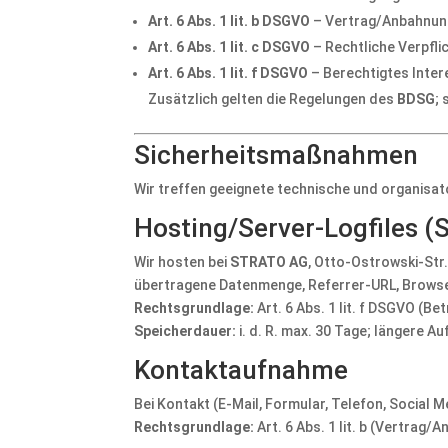
Art. 6 Abs. 1 lit. b DSGVO
– Vertrag/Anbahnun
Art. 6 Abs. 1 lit. c DSGVO
– Rechtliche Verpfli
Art. 6 Abs. 1 lit. f DSGVO
– Berechtigtes Inte
Zusätzlich gelten die Regelungen des
BDSG
;
Sicherheitsmaßnahmen
Wir treffen geeignete technische und organis
Hosting/Server-Logfiles 
Wir hosten bei
STRATO AG
, Otto-Ostrowski-Str.
übertragene Datenmenge, Referrer-URL, Browse
Rechtsgrundlage:
Art. 6 Abs. 1 lit. f DSGVO (B
Speicherdauer:
i. d. R. max. 30 Tage; längere 
Kontaktaufnahme
Bei Kontakt (E-Mail, Formular, Telefon, Social 
Rechtsgrundlage:
Art. 6 Abs. 1 lit. b (Vertrag/