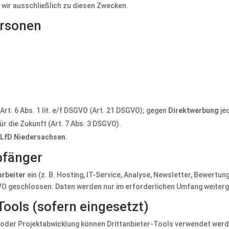
wir ausschließlich zu diesen Zwecken.
ersonen
rt. 6 Abs. 1 lit. e/f DSGVO (Art. 21 DSGVO); gegen
Direktwerbung
je
für die Zukunft (Art. 7 Abs. 3 DSGVO).
.
LfD Niedersachsen
.
pfänger
arbeiter
ein (z. B. Hosting, IT-Service, Analyse, Newsletter, Bewertu
VO geschlossen. Daten werden nur im erforderlichen Umfang weiter
ools (sofern eingesetzt)
 oder Projektabwicklung können Drittanbieter-Tools verwendet werd