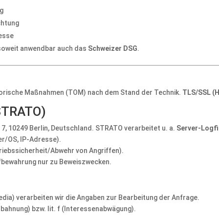
g
chtung
resse
 soweit anwendbar auch das
Schweizer DSG
.
atorische Maßnahmen (TOM) nach dem Stand der Technik.
TLS/SSL (
(STRATO)
 7, 10249 Berlin, Deutschland. STRATO verarbeitet u. a.
Server-Logfi
r/OS, IP-Adresse).
etriebssicherheit/Abwehr von Angriffen).
Aufbewahrung nur zu Beweiszwecken.
Media) verarbeiten wir die Angaben zur Bearbeitung der Anfrage.
Anbahnung) bzw. lit. f (Interessenabwägung).