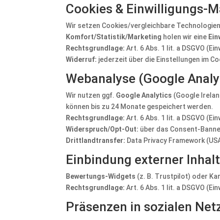
Cookies & Einwilligungs
Wir setzen Cookies/vergleichbare Technologien
Komfort/Statistik/Marketing
holen wir eine
Ein
Rechtsgrundlage:
Art. 6 Abs. 1 lit. a DSGVO (Ei
Widerruf:
jederzeit über die Einstellungen im 
Webanalyse (Google Analyt
Wir nutzen ggf.
Google Analytics
(Google Irelan
können bis zu 24 Monate gespeichert werden.
Rechtsgrundlage:
Art. 6 Abs. 1 lit. a DSGVO (Ein
Widerspruch/Opt-Out:
über das Consent-Banne
Drittlandtransfer:
Data Privacy Framework (USA) 
Einbindung externer Inhal
Bewertungs-Widgets
(z. B. Trustpilot) oder Ka
Rechtsgrundlage:
Art. 6 Abs. 1 lit. a DSGVO (Ei
Präsenzen in sozialen Ne