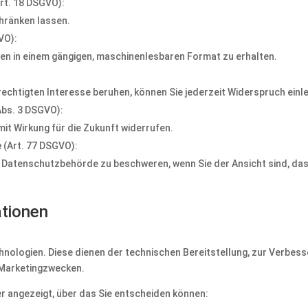
rt. 18 DSGVO):
chränken lassen.
VO):
ten in einem gängigen, maschinenlesbaren Format zu erhalten.
echtigten Interesse beruhen, können Sie jederzeit Widerspruch einl
Abs. 3 DSGVO):
 mit Wirkung für die Zukunft widerrufen.
e
(Art. 77 DSGVO):
n Datenschutzbehörde zu beschweren, wenn Sie der Ansicht sind, das
ationen
nologien. Diese dienen der technischen Bereitstellung, zur Verbess
d Marketingzwecken.
r angezeigt, über das Sie entscheiden können: